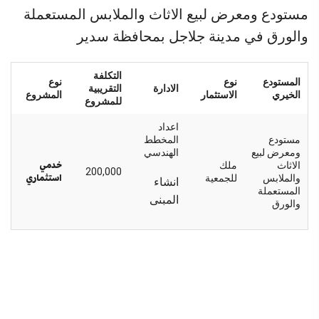
مستودع ومعرض لبيع الاثاث والملابس المستعملة
والورق في مدينة جلاجل بمحافظة سدير
التكلفة
المستودع
نوع
نوع
الادارة
التقريبية
الخيري
الاستثمار
المشروع
للمشروع
اعداد
مستودع
المخطط
ومعرض لبيع
الهندسي
خدمي
الاثاث
ملك
200,000
استثماري
والملابس
للجمعية
انشاء
المستعملة
المبنى
والورق